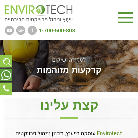
דף בית
1-700-500-803
אודותינו
תחומי פעילות
לסקירה ושיקום
ייעוץ מוניציפלי ותעשייתי
קרקעות מזוהמות
לניהול ומחזור פסולת
פרויקטים
צור קשר
קצת עלינו
ENGLISH
Envirotech
עוסקת בייעוץ, תכנון וניהול פרויקטים